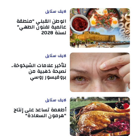
لايف ستايل
الوطن القبلي "منطقة
عالمية لفنون الطهي"
لسنة 2028
لايف ستايل
لتأخير علامات الشيخوخة..
نصيحة ذهبية من
بروفيسور روسي
لايف ستايل
أطعمة تساعد على إنتاج
"هرمون السعادة"