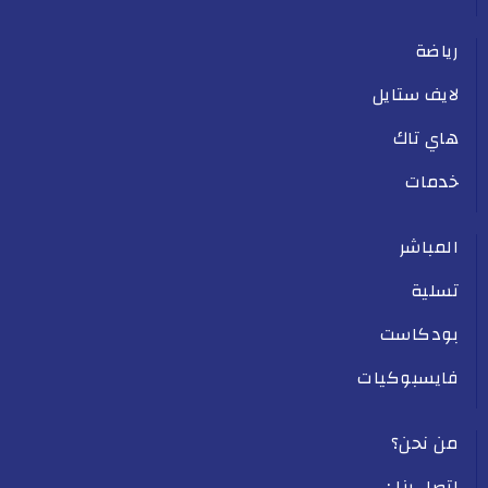
رياضة
لايف ستايل
هاي تاك
خدمات
المباشر
تسلية
بودكاست
فايسبوكيات
من نحن؟
اتصل بنا :