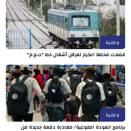
وطنية
فضلات محطة الكرم تعرقل أشغال خط "ت.ج.م"
وطنية
برنامج العودة الطوعية/ مغادرة دفعة جديدة من