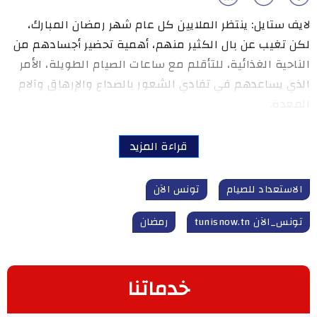
لايف ستايل: ينتظر الملايين كل عام شهر رمضان المبارك،
لكن تغيب عن بال الكثير منهم، أهمية تحضير أجسادهم من
الناحية الغذائية، للتأقلم مع ساعات الصيام الطويلة، الأمر
الذي يساعدهم في تفادي الشعور بالصداع والإرهاق وآلام
المعدة.
قراءة المزيد
الاستعداد للصيام
تونس الآن
تونس_الآن tunisnow.tn
رمضان
خدماتنا