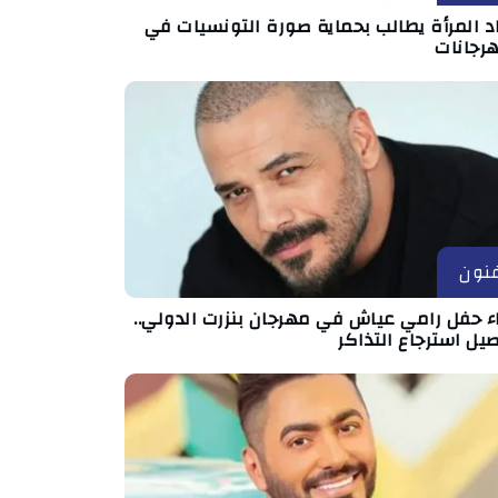
د المرأة يطالب بحماية صورة التونسيات في
هرجانات
نون
اء حفل رامي عياش في مهرجان بنزرت الدولي..
يل استرجاع التذاكر