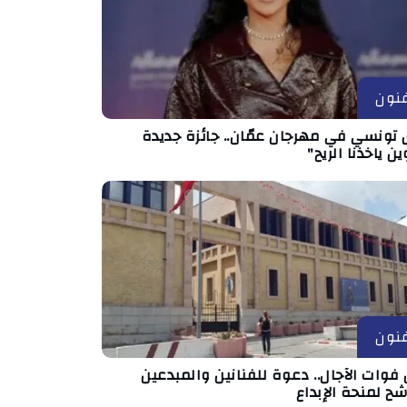
نون
 تونسي في مهرجان عمّان.. جائزة جديدة
ين ياخذنا الريح"
نون
فوات الآجال.. دعوة للفنانين والمبدعين
شح لمنحة الإبداع