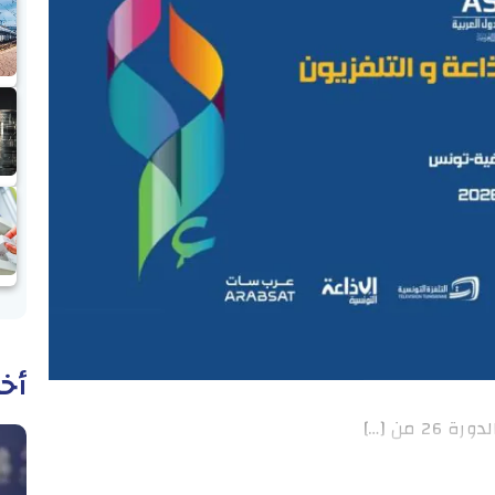
أخب
 من […]