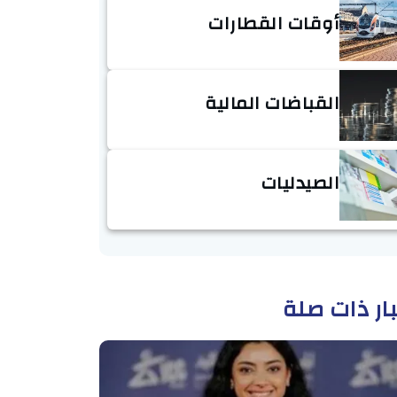
أوقات القطارات
القباضات المالية
الصيدليات
ار ذات صلة