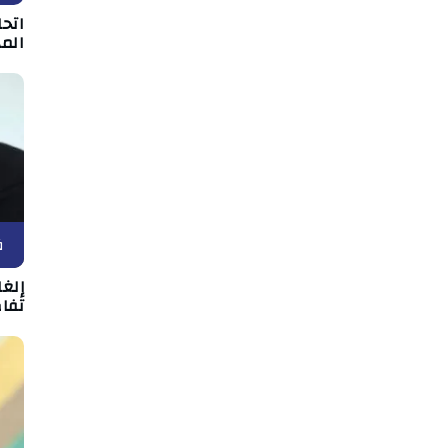
اتحا
الم
ف
إلغ
تفاص