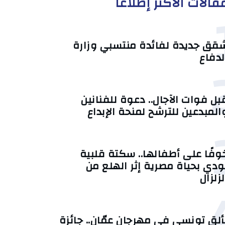
قالات الأكثر إطلاعا
قق جديدة لفائدة منتسبي وزارة
لدفاع
بل فوات الآجال.. دعوة للفنانين
المبدعين للترشح لمنحة الإبداع
وفًا على أطفالها.. سكتة قلبية
ودي بحياة مصرية إثر الهلع من
لزلزال
ألق تونسي في مهرجان عمّان.. جائزة