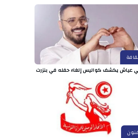
قافة
ي عياش يكشف كواليس إلغاء حفله في بنزرت
نون