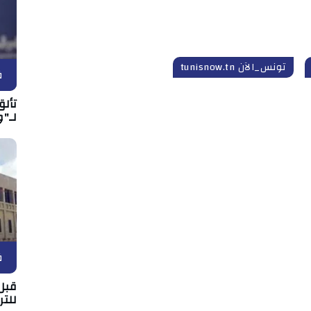
تونس_الآن tunisnow.tn
ف
تألق
لـ"و
ف
قبل 
للتر