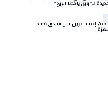
ديدة لـ”وين ياخذنا الريح”
اجة/ إخماد حريق جبل سيدي أحمد
نفزة