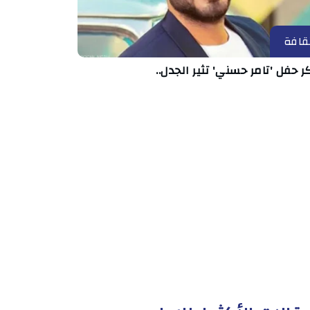
قافة
ر حفل 'تامر حسني' تثير الجدل..