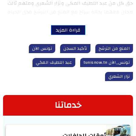
حق كل من عبد اللطيف المكي ونزار الشعري ومتهم ثالث
محال معهما بحالة سراح مع المنع من الترشح مدى الحياة
قراءة المزيد
المنع من الترشح
تأكيد السجن
تونس الآن
تونس_الآن tunisnow.tn
عبد اللطيف المكي
نزار الشعري
خدماتنا
أوقات الحافلات