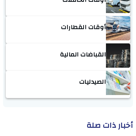
أوقات القطارات
القباضات المالية
الصيدليات
أخبار ذات صلة