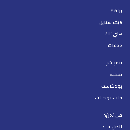
رياضة
لايف ستايل
هاي تاك
خدمات
المباشر
تسلية
بودكاست
فايسبوكيات
من نحن؟
اتصل بنا :