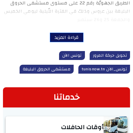
الطريق الجهويّة رقم 22 على مستوى مستشفى الحروق
البليغة ببن عروس وذلك في الفترة اللّيلية ليومي الخميس
والجمعة 25 و26 سبتمبر
قراءة المزيد
تحويل حركة المرور
تونس الآن
تونس_الآن tunisnow.tn
مستشفى الحروق البليغة
خدماتنا
أوقات الحافلات