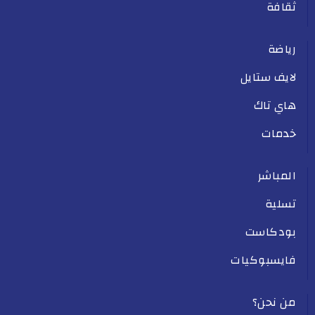
ثقافة
رياضة
لايف ستايل
هاي تاك
خدمات
المباشر
تسلية
بودكاست
فايسبوكيات
من نحن؟