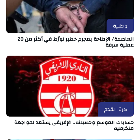
وطنية
العاصمة/ الإطاحة بمجرم خطير تورّط في أكثر من 20
عملية سرقة
كرة القدم
حسابات الموسم وحصيلته.. الإفريقي يستعد لمواجهة
منخرطيه