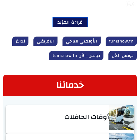
زويتن.
قراءة المزيد
tunisnow.tn
الأولمبي الباجي
الإفريقي
تذاكر
تونس_الآن
تونس_الآن tunisnow.tn
خدماتنا
أوقات الحافلات