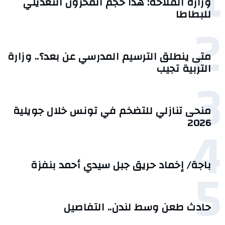
1
وزارة الفلاحة: هذا حجم المخزون التعديلي
للبطاطا
2
متى ينطلق الترسيم المدرسي عن بعد؟.. وزارة
التربية تجيب
3
منحى تنازلي ‎للتضخم في تونس خلال جويلية
4
2026‎
5
باجة/ إخماد حريق جبل سيدي أحمد بنفزة
حادث طعن وسط لندن.. التفاصيل