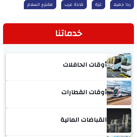
ردا جميلا
غزة
قادة عرب
مقترح السلام
خدماتنا
أوقات الحافلات
أوقات القطارات
القباضات المالية