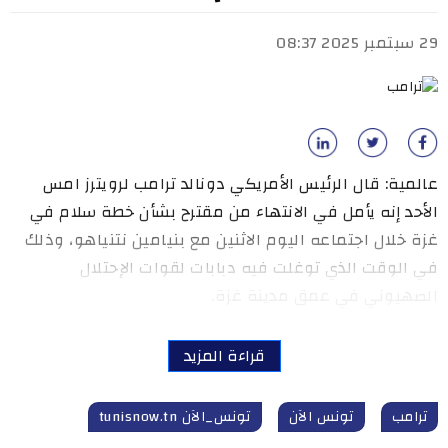
29 سبتمبر 2025 08:37
عالمية: قال الرئيس الأمريكي دونالد ترامب لرويترز امس
الأحد إنه يأمل في الانتهاء من مقترح بشأن خطة سلام في
غزة خلال اجتماعه اليوم الاثنين مع بنيامين نتنياهو، وذلك
في الوقت الذي توغلت فيه دبابات لقوات الإحتلال
الصهيوني في عمق مدينة غزة.
قراءة المزيد
ترامب
تونس الآن
تونس_الآن tunisnow.tn