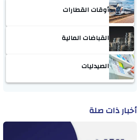
أوقات القطارات
القباضات المالية
الصيدليات
أخبار ذات صلة