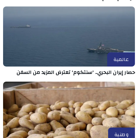
عالمية
حصار إيران البحري.. 'سنتكوم' تعترض المزيد من السفن
وطنية