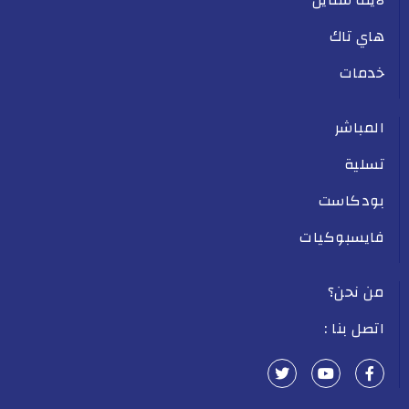
هاي تاك
خدمات
المباشر
تسلية
بودكاست
فايسبوكيات
من نحن؟
اتصل بنا :