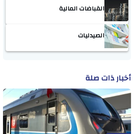
القباضات المالية
الصيدليات
أخبار ذات صلة