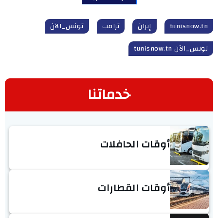
tunisnow.tn
إيران
ترامب
تونس_الآن
تونس_الآن tunisnow.tn
خدماتنا
أوقات الحافلات
أوقات القطارات