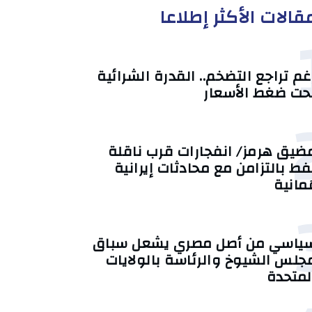
قالات الأكثر إطلاعا
غم تراجع التضخم.. القدرة الشرائية
حت ضغط الأسعار
ضيق هرمز/ انفجارات قرب ناقلة
فط بالتزامن مع محادثات إيرانية
ُمانية
ياسي من أصل مصري يشعل سباق
جلس الشيوخ والرئاسة بالولايات
لمتحدة