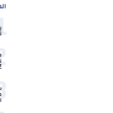
الم
1
ر
ت
2
م
ن
ع
3
س
م
ا