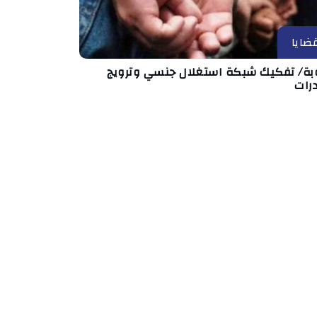
ضايا
بة/ تفكيك شبكة استغلال جنسي وترويج
رات