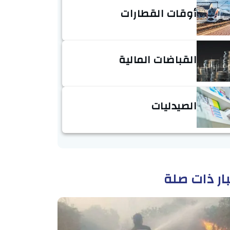
أوقات القطارات
القباضات المالية
الصيدليات
ار ذات صلة