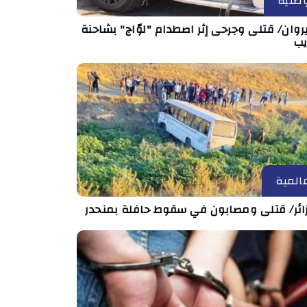
طنية
روان/ قتلى وجرحى إثر اصطدام "لوّاج" بشاحنة
يب
المية
زائر/ قتلى ومصابون في سقوط حافلة بمنحدر