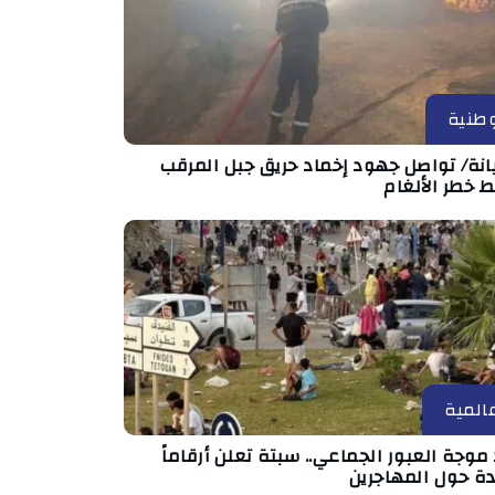
طنية
انة/ تواصل جهود إخماد حريق جبل المرقب
 خطر الألغام
المية
موجة العبور الجماعي.. سبتة تعلن أرقاماً
دة حول المهاجرين