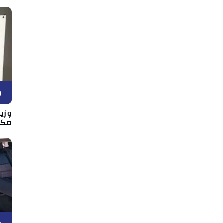
و
وزير
مكان