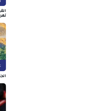
و
القي
تهر
ع
الج