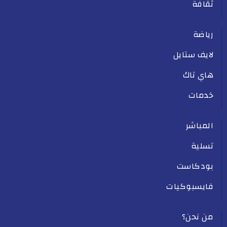
ثقافة
رياضة
لايف ستايل
هاي تاك
خدمات
المباشر
تسلية
بودكاست
فايسبوكيات
من نحن؟