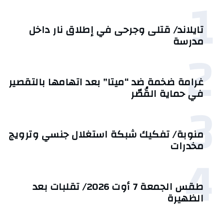
1
تايلاند/ قتلى وجرحى في إطلاق نار داخل
مدرسة
2
غرامة ضخمة ضد “ميتا” بعد اتهامها بالتقصير
في حماية القُصّر
3
منوبة/ تفكيك شبكة استغلال جنسي وترويج
مخدرات
4
طقس الجمعة 7 أوت 2026/ تقلبات بعد
الظهيرة