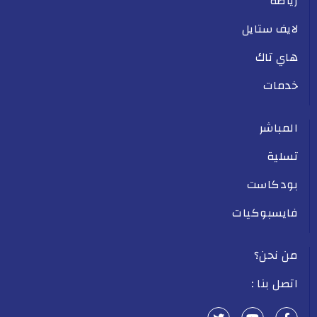
رياضة
لايف ستايل
هاي تاك
خدمات
المباشر
تسلية
بودكاست
فايسبوكيات
من نحن؟
اتصل بنا :