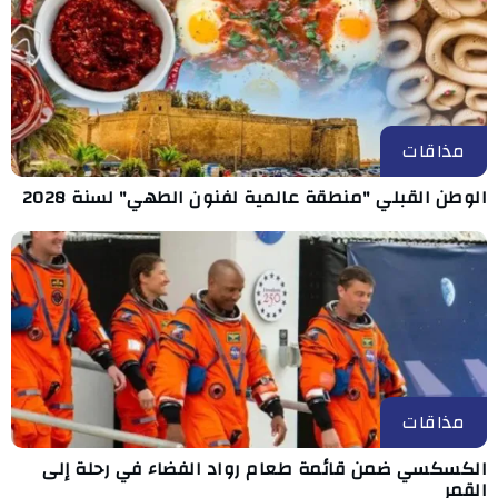
مذاقات
الوطن القبلي "منطقة عالمية لفنون الطهي" لسنة 2028
مذاقات
الكسكسي ضمن قائمة طعام رواد الفضاء في رحلة إلى
القمر