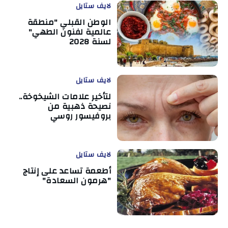
لايف ستايل
الوطن القبلي "منطقة
عالمية لفنون الطهي"
لسنة 2028
لايف ستايل
لتأخير علامات الشيخوخة..
نصيحة ذهبية من
بروفيسور روسي
لايف ستايل
أطعمة تساعد على إنتاج
"هرمون السعادة"