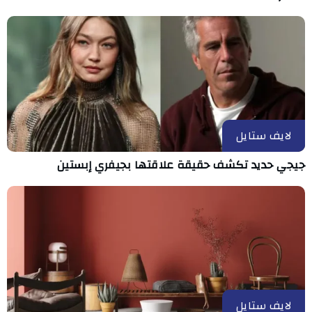
لايف ستايل
جيجي حديد تكشف حقيقة علاقتها بجيفري إبستين
لايف ستايل