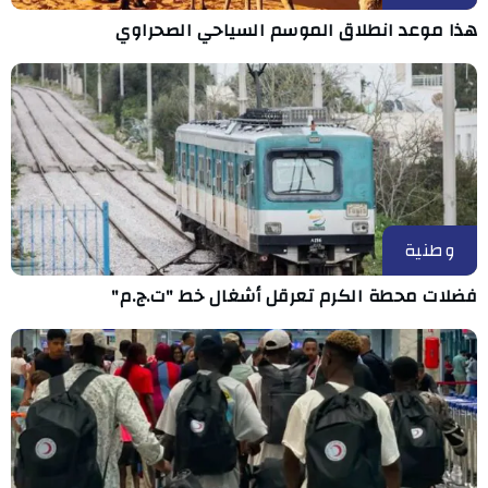
هذا موعد انطلاق الموسم السياحي الصحراوي
وطنية
فضلات محطة الكرم تعرقل أشغال خط "ت.ج.م"