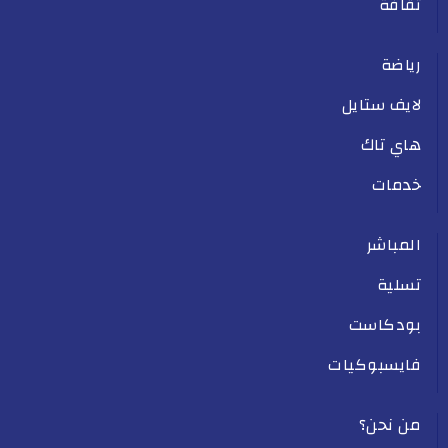
ثقافة
رياضة
لايف ستايل
هاي تاك
خدمات
المباشر
تسلية
بودكاست
فايسبوكيات
من نحن؟