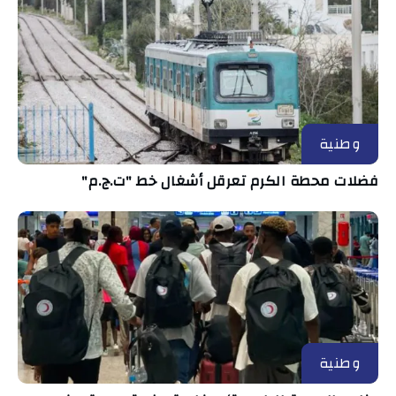
وطنية
فضلات محطة الكرم تعرقل أشغال خط "ت.ج.م"
وطنية