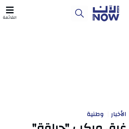
القائمة
الأخبار
وطنية
غرق مركب "حراقة"