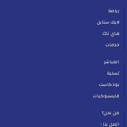
رياضة
لايف ستايل
هاي تاك
خدمات
المباشر
تسلية
بودكاست
فايسبوكيات
من نحن؟
اتصل بنا :