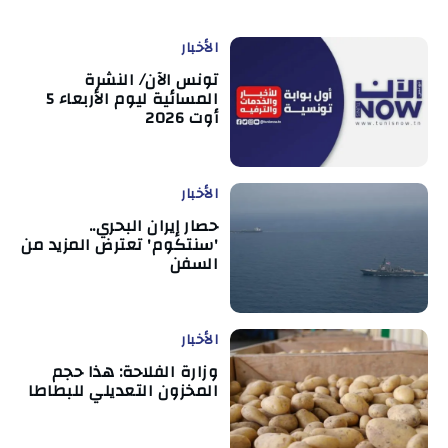
الأخبار
تونس الآن/ النشرة
المسائية ليوم الأربعاء 5
أوت 2026
الأخبار
حصار إيران البحري..
'سنتكوم' تعترض المزيد من
السفن
الأخبار
وزارة الفلاحة: هذا حجم
المخزون التعديلي للبطاطا