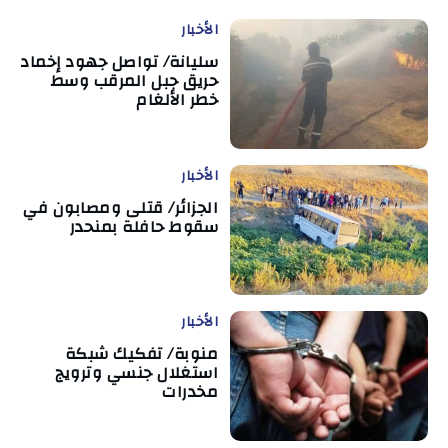
الأخبار
سليانة/ تواصل جهود إخماد
حريق جبل المرقب وسط
خطر الألغام
الأخبار
الجزائر/ قتلى ومصابون في
سقوط حافلة بمنحدر
الأخبار
منوبة/ تفكيك شبكة
استغلال جنسي وترويج
مخدرات