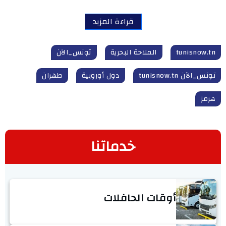
قراءة المزيد
tunisnow.tn
الملاحة البحرية
تونس_الآن
تونس_الآن tunisnow.tn
دول أوروبية
طهران
هرمز
خدماتنا
أوقات الحافلات