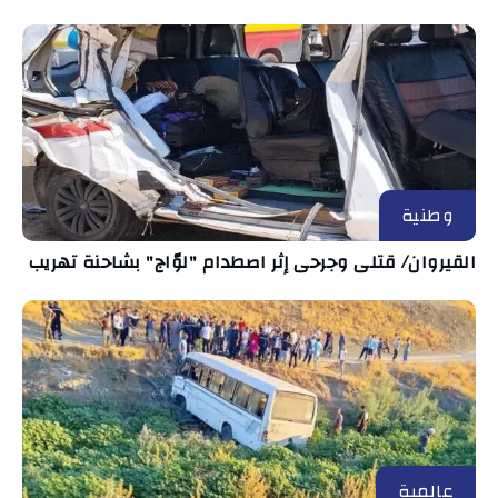
وطنية
القيروان/ قتلى وجرحى إثر اصطدام "لوّاج" بشاحنة تهريب
عالمية