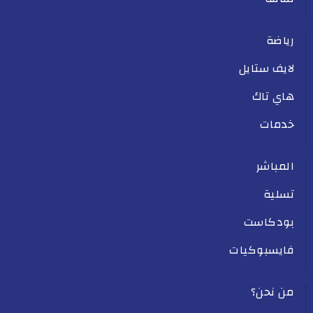
رياضة
لايف ستايل
هاي تاك
خدمات
المباشر
تسلية
بودكاست
فايسبوكيات
من نحن؟