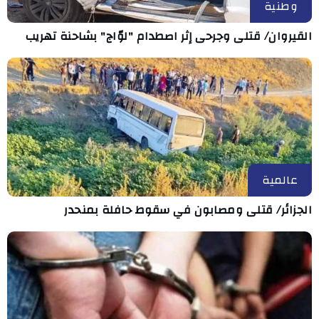
وطنية
القيروان/ قتلى وجرحى إثر اصطدام "لوّاج" بشاحنة تهريب
عالمية
الجزائر/ قتلى ومصابون في سقوط حافلة بمنحدر