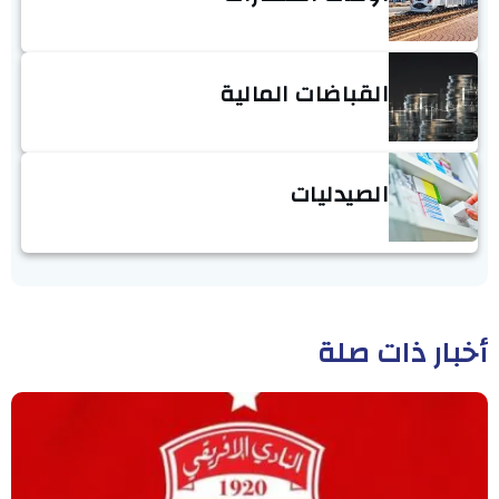
القباضات المالية
الصيدليات
أخبار ذات صلة