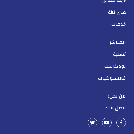
لايف ستايل
هاي تاك
خدمات
المباشر
تسلية
بودكاست
فايسبوكيات
من نحن؟
اتصل بنا :