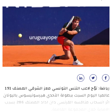
رياضة: توّج لاعب التنس التونسي معز الشرقي المصنف 191
عالميا اليوم السبت ببطولة التحدي هيرسونيسوس باليونان
اثر انسحاب منافسه الفرنسي دان اداد المصنف 286 بسبب
الاصابة خلال المجموعة الفاصلة.