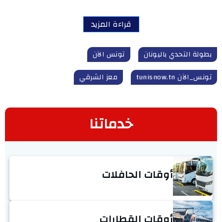
قراءة المزيد
بطولة التحدي باليونان
تونس الآن
تونس_الآن tunisnow.tn
معز الشرقي
خدماتنا
أوقات الحافلات
أوقات القطارات