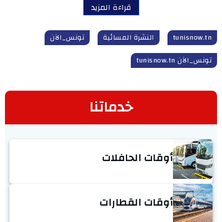
قراءة المزيد
tunisnow.tn
النشرة المسائية
تونس_الآن
تونس_الآن tunisnow.tn
خدماتنا
أوقات الحافلات
أوقات القطارات