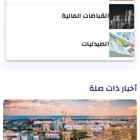
القباضات المالية
الصيدليات
أخبار ذات صلة