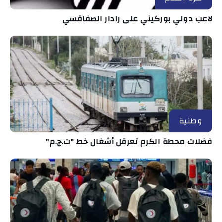
لاعب دولي بوركيني على رادار الصفاقسي
وطنية
فضلات محطة الكرم تعرقل أشغال خط "ت.ج.م"