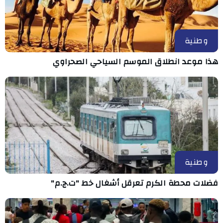
وطنية
هذا موعد انطلاق الموسم السياحي الصحراوي
وطنية
فضلات محطة الكرم تعرقل أشغال خط "ت.ج.م"