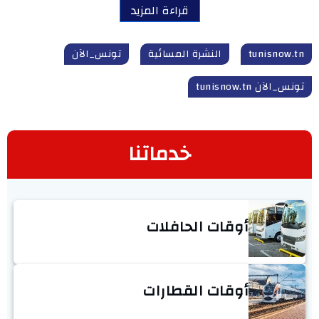
قراءة المزيد
tunisnow.tn
النشرة المسائية
تونس_الآن
تونس_الآن tunisnow.tn
خدماتنا
أوقات الحافلات
أوقات القطارات