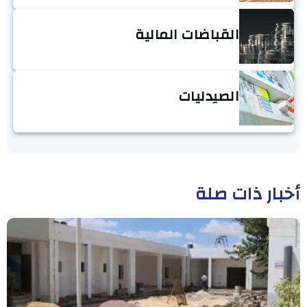
القباضات المالية
الصيدليات
أخبار ذات صلة