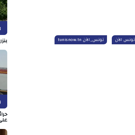
و
تونس الآن
تونس_الآن tunisnow.tn
بنزر
و
حرا
على 