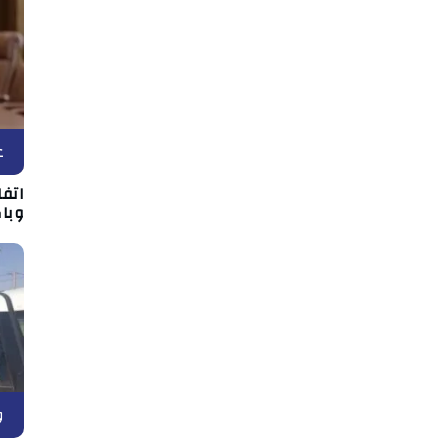
ع
اتف
وبا
و