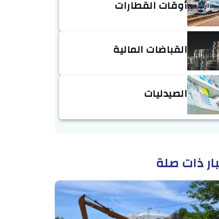
أوقات القطارات
القباضات المالية
الصيدليات
ار ذات صلة