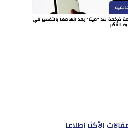
المية
مة ضخمة ضد "ميتا" بعد اتهامها بالتقصير في
ة القُصّر
قالات الأكثر إطلاعا