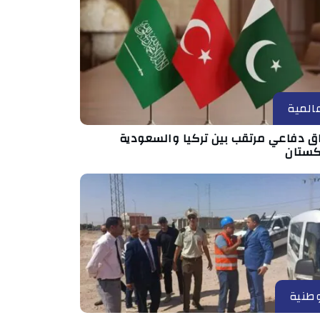
المية
اق دفاعي مرتقب بين تركيا والسعودية
كستان
طنية