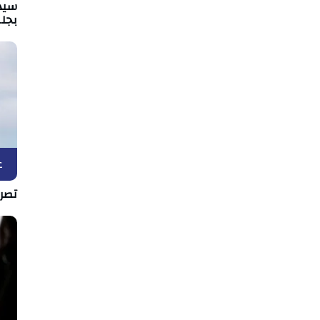
سيد
بجل
ع
تصري