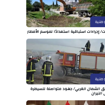
طنية
ت/ إجراءات استباقية استعدادًا لموسم الأمطار
طنية
ئق الشمال الغربي/ جهود متواصلة للسيطرة
النيران