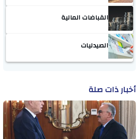
القباضات المالية
الصيدليات
أخبار ذات صلة