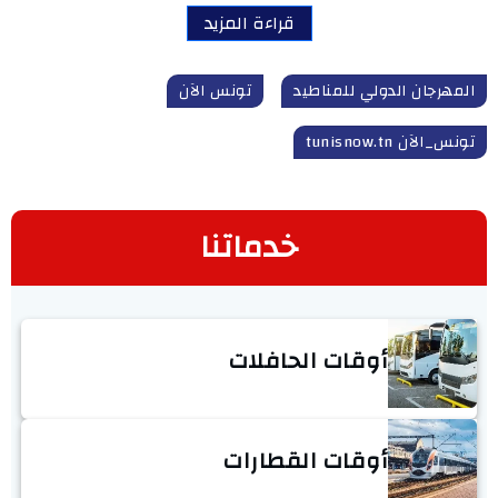
قراءة المزيد
المهرجان الدولي للمناطيد
تونس الآن
تونس_الآن tunisnow.tn
خدماتنا
أوقات الحافلات
أوقات القطارات