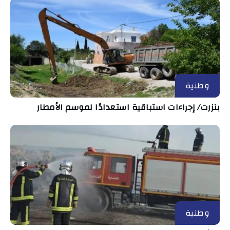
وطنية
بنزرت/ إجراءات استباقية استعدادًا لموسم الأمطار
وطنية