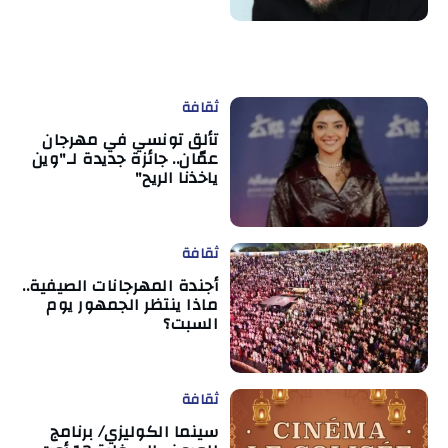
ثقافة
تألق تونسي في مهرجان
عمّان.. جائزة جديدة لـ"وين
ياخذنا الريح"
ثقافة
أجندة المهرجانات الصيفية..
ماذا ينتظر الجمهور يوم
السبت؟
ثقافة
سينما الكوليزي/ برنامج