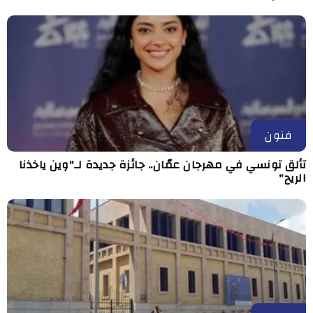
فنون
تألق تونسي في مهرجان عمّان.. جائزة جديدة لـ"وين ياخذنا
الريح"