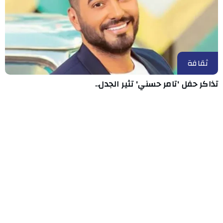
ثقافة
تذاكر حفل 'تامر حسني' تثير الجدل..