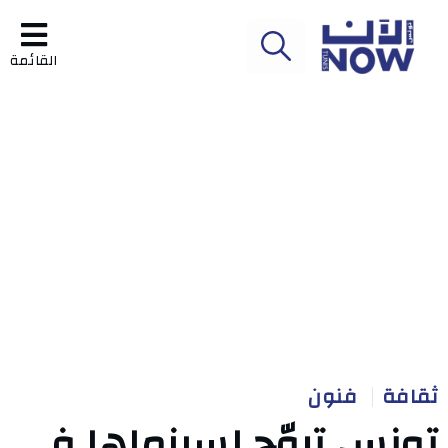
القائمة
ثقافة
فنون
تونس تروّج لسينماها في