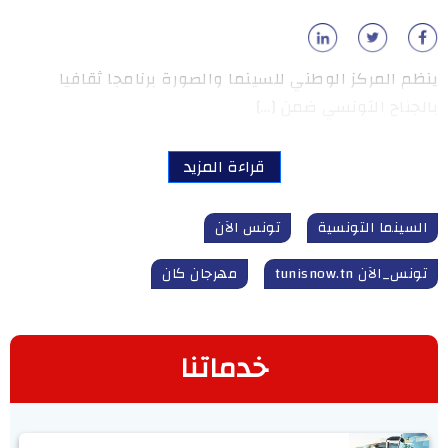
ينظم المركز الوطني للسينما والصورة برنامجا ثقافيا
بالجناح التونسي ضمن […]
قراءة المزيد
السينما التونسية
تونس الآن
تونس_الآن tunisnow.tn
مهرجان كان
خدماتنا