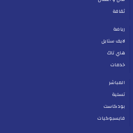
ثقافة
رياضة
لايف ستايل
هاي تاك
خدمات
المباشر
تسلية
بودكاست
فايسبوكيات