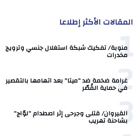
المقالات الأكثر إطلاعا
1
منوبة/ تفكيك شبكة استغلال جنسي وترويج
مخدرات
2
غرامة ضخمة ضد “ميتا” بعد اتهامها بالتقصير
في حماية القُصّر
3
القيروان/ قتلى وجرحى إثر اصطدام “لوّاج”
بشاحنة تهريب