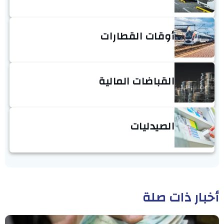
أوقات القطارات
القباضات المالية
الصيدليات
أخبار ذات صلة