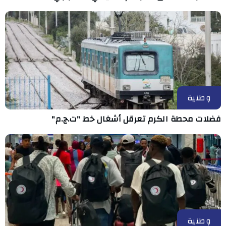
وطنية
فضلات محطة الكرم تعرقل أشغال خط "ت.ج.م"
وطنية