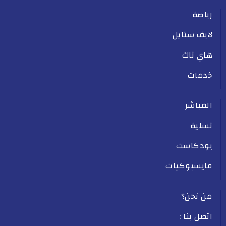
رياضة
لايف ستايل
هاي تاك
خدمات
المباشر
تسلية
بودكاست
فايسبوكيات
من نحن؟
اتصل بنا :