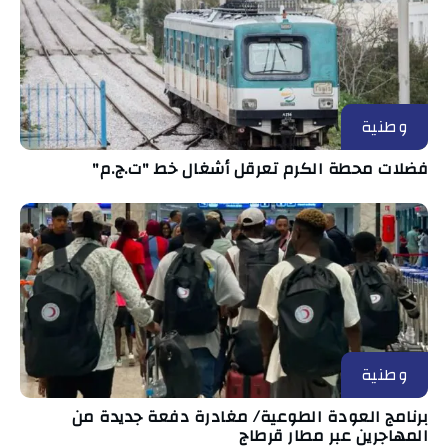
وطنية
فضلات محطة الكرم تعرقل أشغال خط "ت.ج.م"
وطنية
برنامج العودة الطوعية/ مغادرة دفعة جديدة من
المهاجرين عبر مطار قرطاج