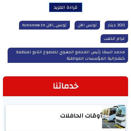
قراءة المزيد
300 دينار
تونس الآن
تونس_الآن tunisnow.tn
غرام الذهب
محمد السقا رئيس المجمع الجهوي للمصوغ التابع لمنظمة
كنفدرالية المؤسسات المواطنة
خدماتنا
أوقات الحافلات