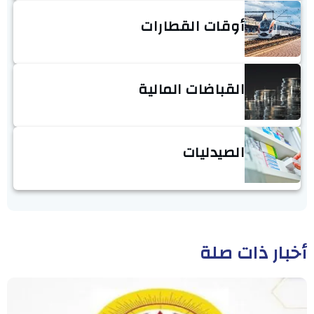
أوقات القطارات
القباضات المالية
الصيدليات
أخبار ذات صلة