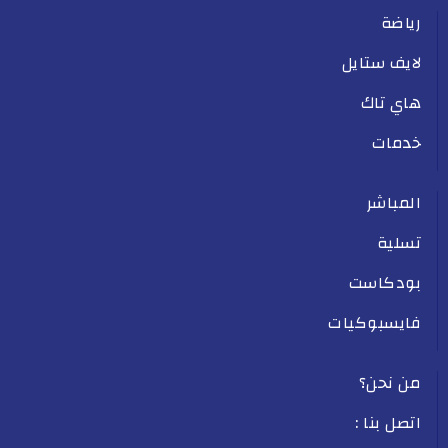
رياضة
لايف ستايل
هاي تاك
خدمات
المباشر
تسلية
بودكاست
فايسبوكيات
من نحن؟
اتصل بنا :