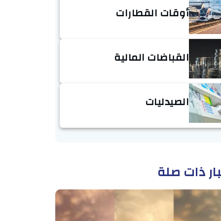
أوقات القطارات
القباضات المالية
الصيدليات
ار ذات صلة