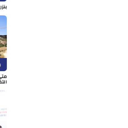
بنزر
و
متى
الت