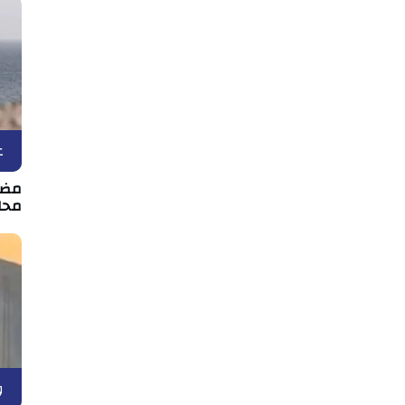
ع
مضيق
محاد
و