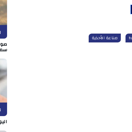
و
صناعة الأحذية
صور 
سما
و
اليو