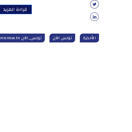
قراءة المزيد
الأحذية
تونس الآن
تونس_الآن tunisnow.tn