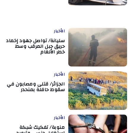
الأخبار
سليانة/ تواصل جهود إخماد
حريق جبل المرقب وسط
خطر الألغام
الأخبار
الجزائر/ قتلى ومصابون في
سقوط حافلة بمنحدر
الأخبار
منوبة/ تفكيك شبكة
استغلال جنسي وترويج