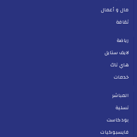
مال و أعمال
ثقافة
رياضة
لايف ستايل
هاي تاك
خدمات
المباشر
تسلية
بودكاست
فايسبوكيات