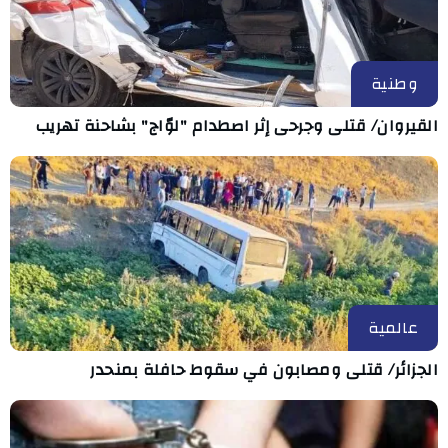
وطنية
القيروان/ قتلى وجرحى إثر اصطدام "لوّاج" بشاحنة تهريب
عالمية
الجزائر/ قتلى ومصابون في سقوط حافلة بمنحدر