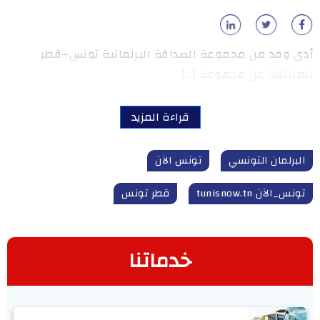
أدى وفد من مجموعة الصداقة البرلمانية تونس–قطر
المنبثقة عن مجموعة […]
قراءة المزيد
البرلمان التونسي
تونس الآن
تونس_الآن tunisnow.tn
قطر تونس
خدماتنا