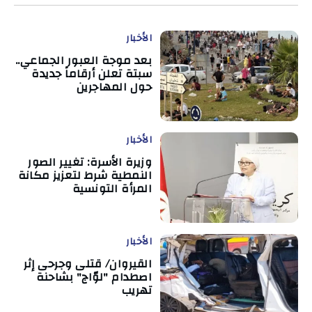
الأخبار
بعد موجة العبور الجماعي..
سبتة تعلن أرقاماً جديدة
حول المهاجرين
الأخبار
وزيرة الأسرة: تغيير الصور
النمطية شرط لتعزيز مكانة
المرأة التونسية
الأخبار
القيروان/ قتلى وجرحى إثر
اصطدام "لوّاج" بشاحنة
تهريب