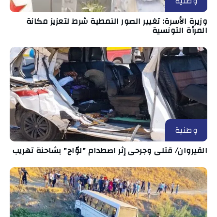
وطنية
وزيرة الأسرة: تغيير الصور النمطية شرط لتعزيز مكانة
المرأة التونسية
وطنية
القيروان/ قتلى وجرحى إثر اصطدام "لوّاج" بشاحنة تهريب