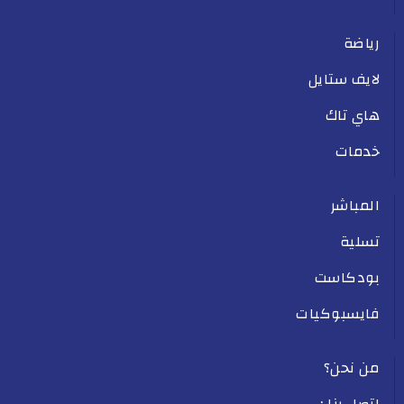
رياضة
لايف ستايل
هاي تاك
خدمات
المباشر
تسلية
بودكاست
فايسبوكيات
من نحن؟
اتصل بنا :