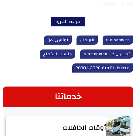
أحد أبرز محاوره.
قراءة المزيد
tunisnow.tn
البرلمان
تونس_الآن
تونس_الآن tunisnow.tn
جلسات استماع
مخطط التنمية 2026-/2030
خدماتنا
أوقات الحافلات