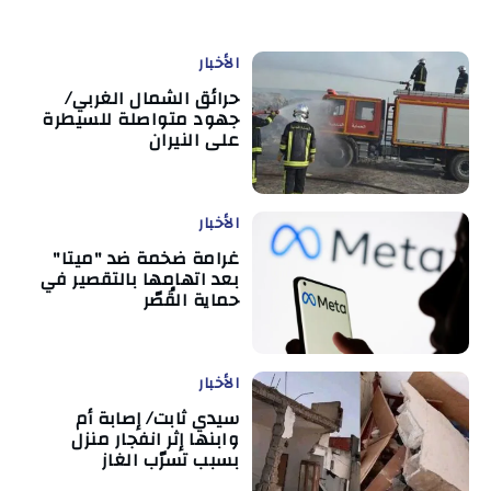
الأخبار
حرائق الشمال الغربي/
جهود متواصلة للسيطرة
على النيران
الأخبار
غرامة ضخمة ضد "ميتا"
بعد اتهامها بالتقصير في
حماية القُصّر
الأخبار
سيدي ثابت/ إصابة أم
وابنها إثر انفجار منزل
بسبب تسرّب الغاز