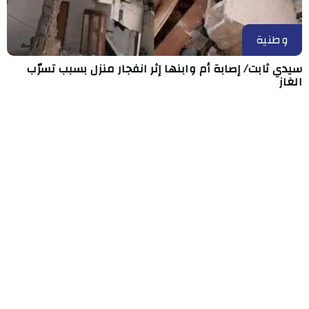
وطنية
سيدي ثابت/ إصابة أم وابنها إثر انفجار منزل بسبب تسرّب
الغاز