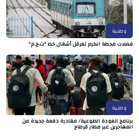
وطنية
فضلات محطة الكرم تعرقل أشغال خط "ت.ج.م"
وطنية
برنامج العودة الطوعية/ مغادرة دفعة جديدة من
المهاجرين عبر مطار قرطاج