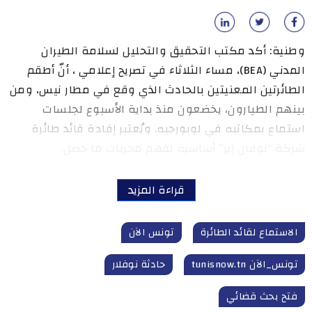
وطنية: أكد مكتب التحقيق والتحليل لسلامة الطيران
المدني (BEA)، مساء الثلاثاء في تصريح إعلامي ، أنّ أطقم
الطائرتين المعنيتين بالحادث الذي وقع في مطار نيس، ومن
بينهم الطيارون، يخضعون منذ بداية الأسبوع لجلسات
استماع بمكاتبه في لوبورجيه. ويُعتبر إفادة قائد طائرة
شركة “نوفال إير” أساسية لفهم مجريات ما حصل.
قراءة المزيد
الاستماع لقائد الطائرة
تونس الآن
تونس_الآن tunisnow.tn
حادثة نوفلار
فتح بحث قضائي