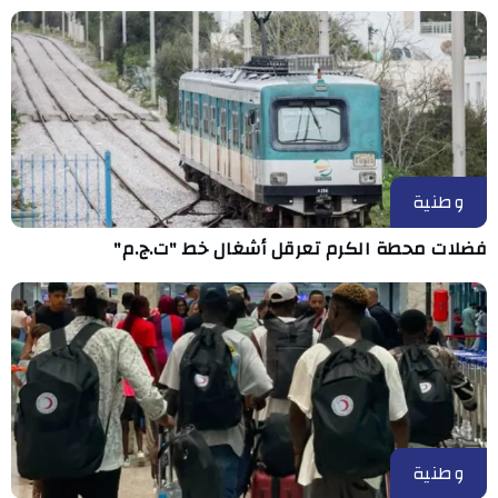
وطنية
فضلات محطة الكرم تعرقل أشغال خط "ت.ج.م"
وطنية