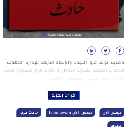
وطنية: تولت فرق النجدة والإنقاذ التابعة للإدارة الجهوية
للحماية المدنية بمنوبة التدخل إثر حادث مرور مستوى قاعة
الافراح "هذه ليلتي" بمنطقة العقبة.
قراءة المزيد
تونس الآن
تونس_الآن tunisnow.tn
حادث مرور
منوبة