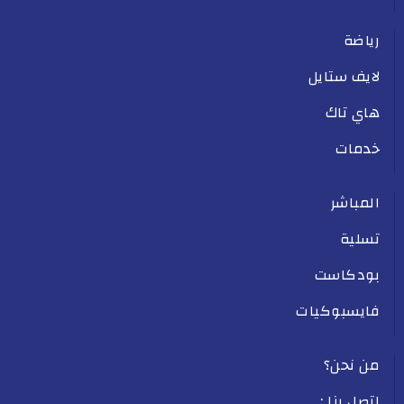
رياضة
لايف ستايل
هاي تاك
خدمات
المباشر
تسلية
بودكاست
فايسبوكيات
من نحن؟
اتصل بنا :