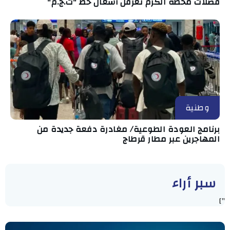
فضلات محطة الكرم تعرقل أشغال خط "ت.ج.م"
وطنية
برنامج العودة الطوعية/ مغادرة دفعة جديدة من
المهاجرين عبر مطار قرطاج
سبر أراء
"]