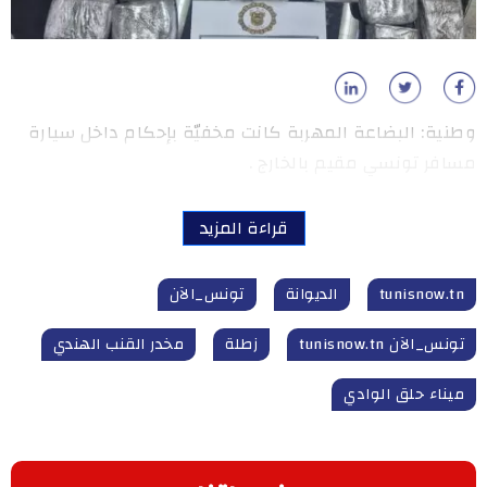
وطنية: البضاعة المهربة كانت مخفيّة بإحكام داخل سيارة
مسافر تونسي مقيم بالخارج .
قراءة المزيد
tunisnow.tn
الديوانة
تونس_الآن
تونس_الآن tunisnow.tn
زطلة
مخدر القنب الهندي
ميناء حلق الوادي