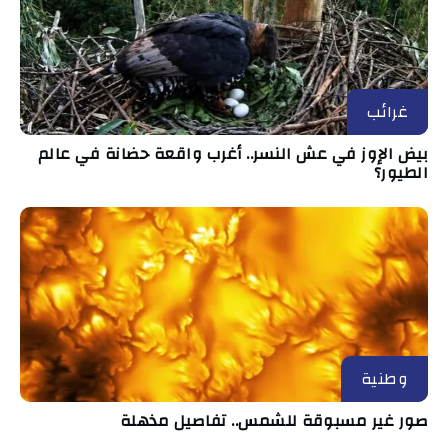
غرائب
بيض الإوز في عش النسر.. أغرب واقعة حضانة في عالم
الطيور؟
وطنية
صور غير مسبوقة للشمس.. تفاصيل مذهلة