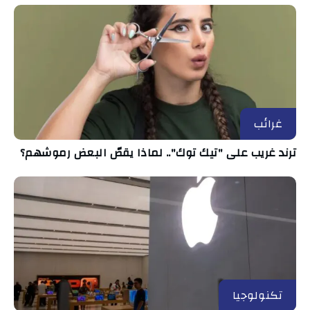
غرائب
ترند غريب على "تيك توك".. لماذا يقصّ البعض رموشهم؟
تكنولوجيا