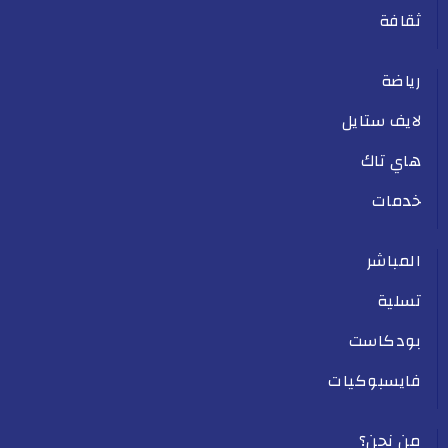
ثقافة
رياضة
لايف ستايل
هاي تاك
خدمات
المباشر
تسلية
بودكاست
فايسبوكيات
من نحن؟