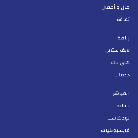
مال و أعمال
ثقافة
رياضة
لايف ستايل
هاي تاك
خدمات
المباشر
تسلية
بودكاست
فايسبوكيات