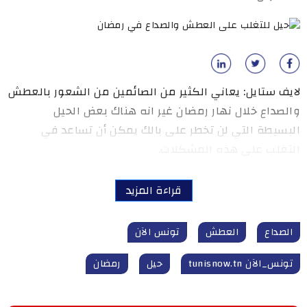
لايف ستايل: يعاني الكثير من الصائمين من الشعور بالعطش
والصداع خلال نهار رمضان غير انه هناك بعض الحيل
البسيطة التي لن تخطر على بالك يمكن أن تساعد في
التغلب على هذه المشكلات.
قراءة المزيد
الصداع
العطش
تونس الآن
تونس_الآن tunisnow.tn
حيل
رمضان