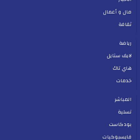
مال و أعمال
ثقافة
رياضة
لايف ستايل
هاي تاك
خدمات
المباشر
تسلية
بودكاست
فايسبوكيات