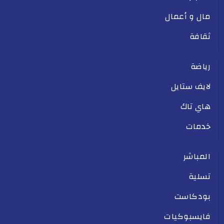
مال و أعمال
ثقافة
رياضة
لايف ستايل
هاي تاك
خدمات
المباشر
تسلية
بودكاست
فايسبوكيات