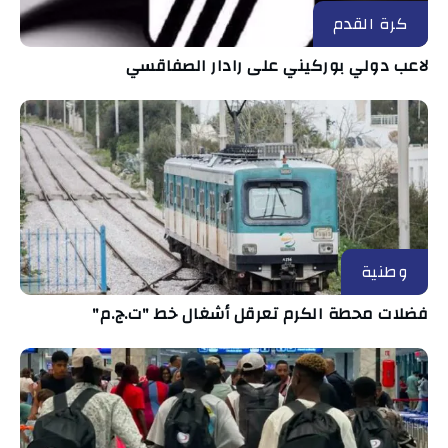
كرة القدم
لاعب دولي بوركيني على رادار الصفاقسي
وطنية
فضلات محطة الكرم تعرقل أشغال خط "ت.ج.م"