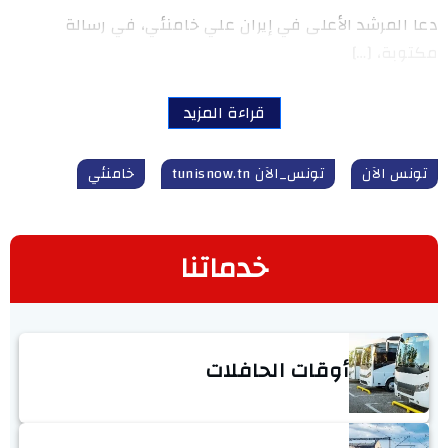
دعا المرشد الأعلى في إيران علي خامنئي، في رسالة
مكتوبة، […]
قراءة المزيد
تونس الآن
تونس_الآن tunisnow.tn
خامنئي
خدماتنا
أوقات الحافلات