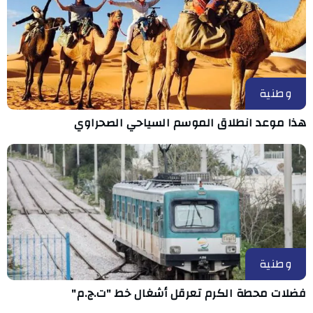
وطنية
هذا موعد انطلاق الموسم السياحي الصحراوي
وطنية
فضلات محطة الكرم تعرقل أشغال خط "ت.ج.م"