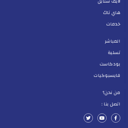
لايف ستايل
هاي تاك
خدمات
المباشر
تسلية
بودكاست
فايسبوكيات
من نحن؟
اتصل بنا :