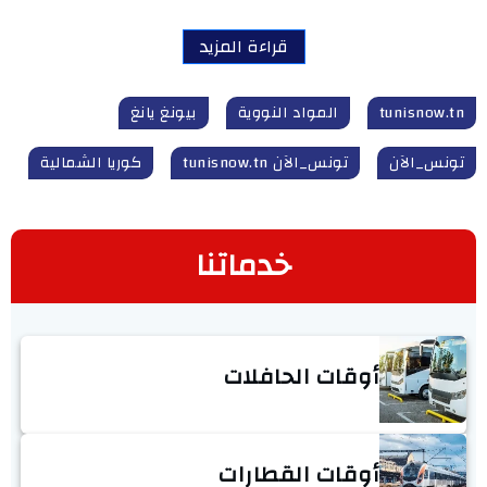
قراءة المزيد
tunisnow.tn
المواد النووية
بيونغ يانغ
تونس_الآن
تونس_الآن tunisnow.tn
كوريا الشمالية
خدماتنا
أوقات الحافلات
أوقات القطارات