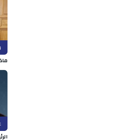
و
ماذ
ع
الر