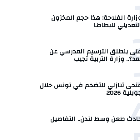
زارة الفلاحة: هذا حجم المخزون
لتعديلي للبطاطا
تى ينطلق الترسيم المدرسي عن
عد؟.. وزارة التربية تجيب
منحى تنازلي ‎للتضخم في تونس خلال
يلية 2026‎
ادث طعن وسط لندن.. التفاصيل