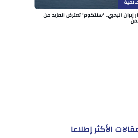
المية
 إيران البحري.. 'سنتكوم' تعترض المزيد من
فن
قالات الأكثر إطلاعا