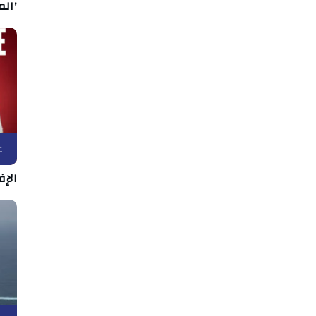
'الم
ع
الإف