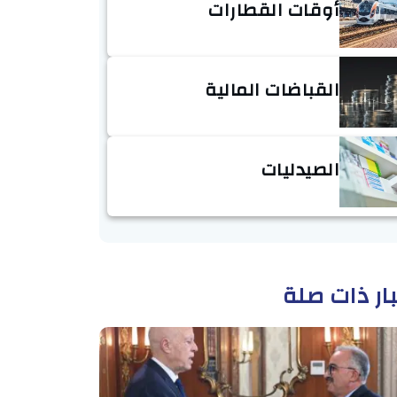
أوقات القطارات
القباضات المالية
الصيدليات
ار ذات صلة