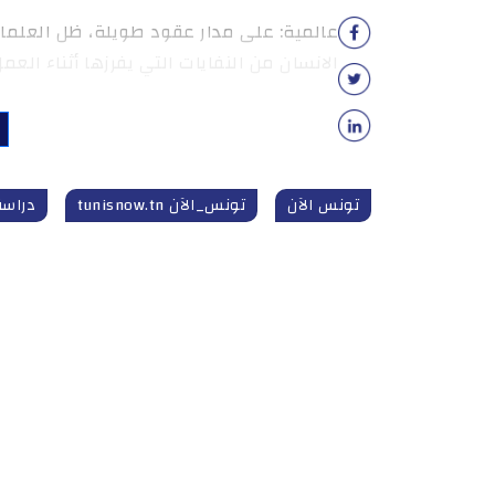
عالمية: على مدار عقود طويلة، ظل العل
الانسان من النفايات التي يفرزها أثناء الع
تونس الآن
تونس_الآن tunisnow.tn
دراسة