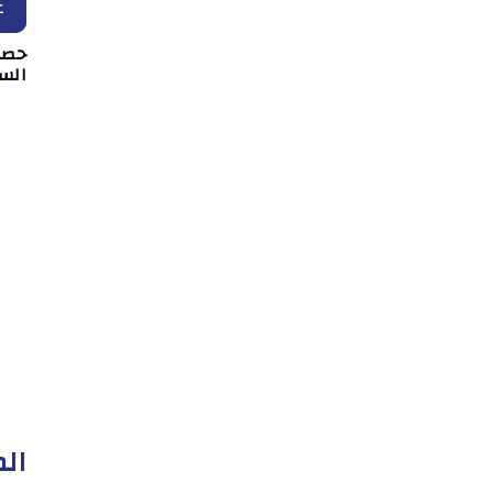
ع
حصار
الس
الم