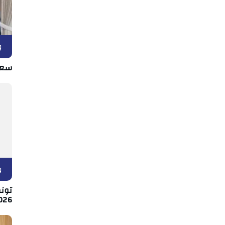
و
سعيّ
و
026