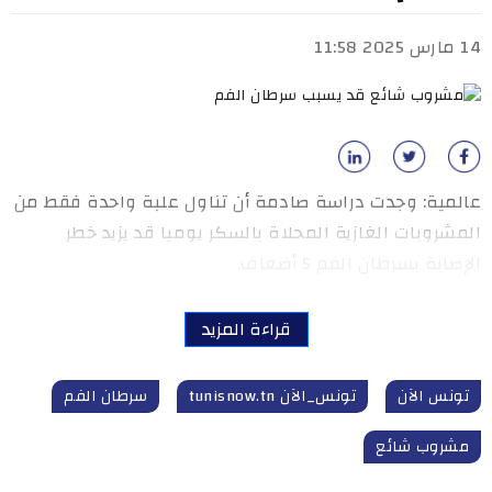
14 مارس 2025 11:58
عالمية: وجدت دراسة صادمة أن تناول علبة واحدة فقط من
المشروبات الغازية المحلاة بالسكر يوميا قد يزيد خطر
الإصابة بسرطان الفم 5 أضعاف.
قراءة المزيد
تونس الآن
تونس_الآن tunisnow.tn
سرطان الفم
مشروب شائع