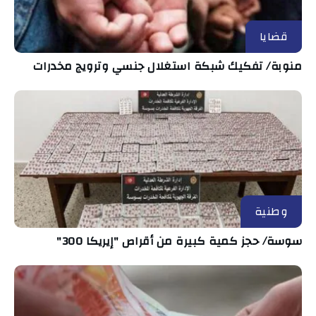
قضايا
منوبة/ تفكيك شبكة استغلال جنسي وترويج مخدرات
وطنية
سوسة/ حجز كمية كبيرة من أقراص "إيريكا 300"