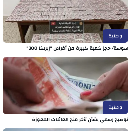
وطنية
سوسة/ حجز كمية كبيرة من أقراص "إيريكا 300"
وطنية
توضيح رسمي بشأن تأخر منح العائلات المعوزة