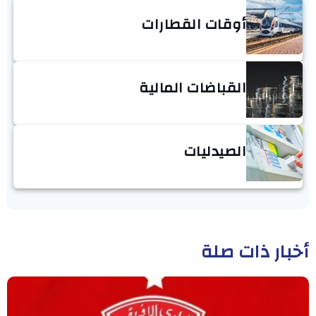
أوقات القطارات
القباضات المالية
الصيدليات
أخبار ذات صلة