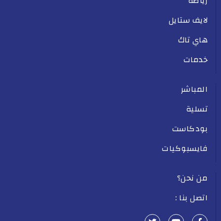
رياضة
لايف ستايل
هاي تاك
خدمات
المباشر
تسلية
بودكاست
فايسبوكيات
من نحن؟
اتصل بنا :