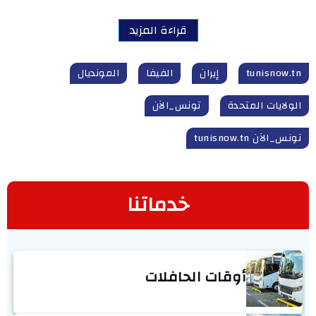
قراءة المزيد
tunisnow.tn
إيران
الفيفا
المونديال‎‎
الولايات المتحدة
تونس_الآن
تونس_الآن tunisnow.tn
خدماتنا
أوقات الحافلات