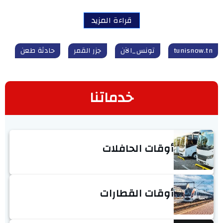
قراءة المزيد
tunisnow.tn
تونس_الآن
جزر القمر
حادثة طعن
خدماتنا
أوقات الحافلات
أوقات القطارات