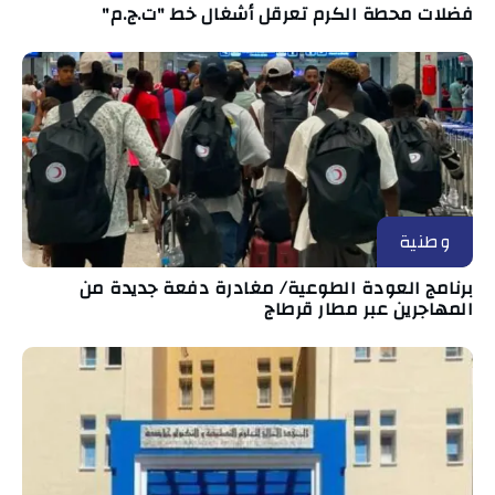
فضلات محطة الكرم تعرقل أشغال خط "ت.ج.م"
وطنية
برنامج العودة الطوعية/ مغادرة دفعة جديدة من
المهاجرين عبر مطار قرطاج