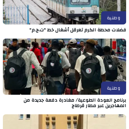
وطنية
فضلات محطة الكرم تعرقل أشغال خط "ت.ج.م"
وطنية
برنامج العودة الطوعية/ مغادرة دفعة جديدة من
المهاجرين عبر مطار قرطاج