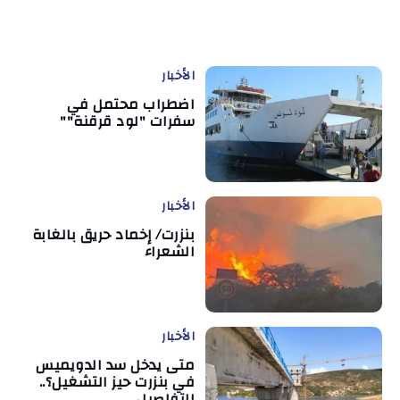
الأخبار
اضطراب محتمل في
سفرات "لود قرقنة""
الأخبار
بنزرت/ إخماد حريق بالغابة
الشعراء
الأخبار
متى يدخل سد الدويميس
في بنزرت حيز التشغيل؟..
التفاصيل