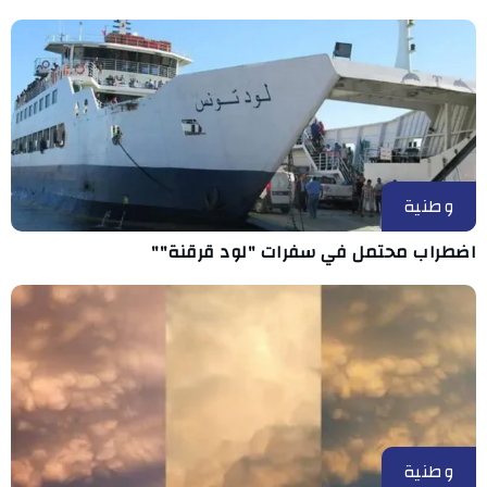
وطنية
اضطراب محتمل في سفرات "لود قرقنة""
وطنية