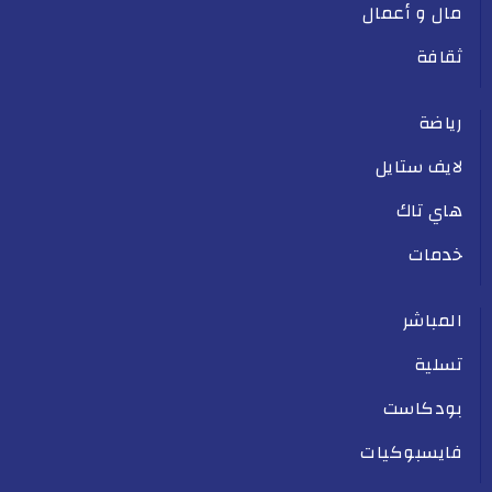
مال و أعمال
ثقافة
رياضة
لايف ستايل
هاي تاك
خدمات
المباشر
تسلية
بودكاست
فايسبوكيات