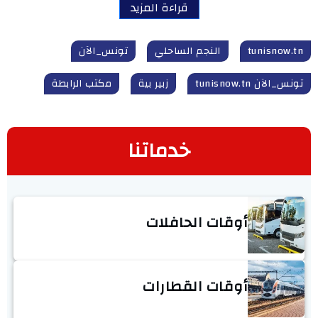
قراءة المزيد
tunisnow.tn
النجم الساحلي
تونس_الآن
تونس_الآن tunisnow.tn
زبير بية
مكتب الرابطة
خدماتنا
أوقات الحافلات
أوقات القطارات