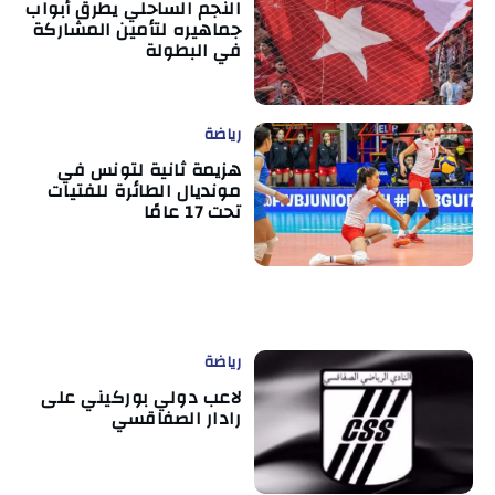
النجم الساحلي يطرق أبواب
جماهيره لتأمين المشاركة
في البطولة
رياضة
هزيمة ثانية لتونس في
مونديال الطائرة للفتيات
تحت 17 عامًا
رياضة
لاعب دولي بوركيني على
رادار الصفاقسي