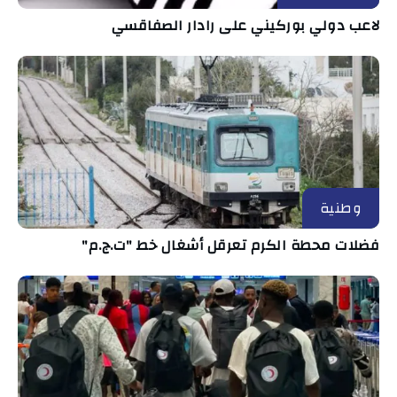
لاعب دولي بوركيني على رادار الصفاقسي
وطنية
فضلات محطة الكرم تعرقل أشغال خط "ت.ج.م"