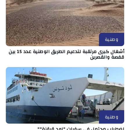
وطنية
أشغال كبرى مرتقبة لتدعيم الطريق الوطنية عدد 15 بين
قفصة والقصرين
وطنية
اضطراب محتمل في سفرات "لود قرقنة""