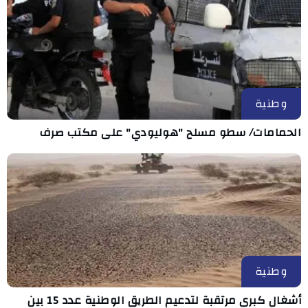
وطنية
الحمامات/ سطو مسلح "هوليودي" على مكتب صرف
وطنية
أشغال كبرى مرتقبة لتدعيم الطريق الوطنية عدد 15 بين