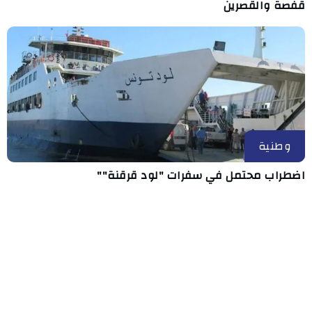
قفصة والقصرين
وطنية
اضطراب محتمل في سفرات "لود قرقنة""