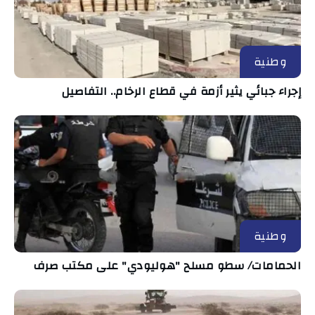
وطنية
إجراء جبائي يثير أزمة في قطاع الرخام.. التفاصيل
وطنية
الحمامات/ سطو مسلح "هوليودي" على مكتب صرف