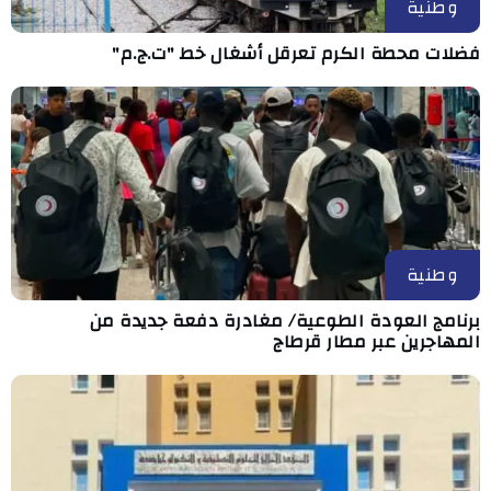
وطنية
فضلات محطة الكرم تعرقل أشغال خط "ت.ج.م"
وطنية
برنامج العودة الطوعية/ مغادرة دفعة جديدة من
المهاجرين عبر مطار قرطاج