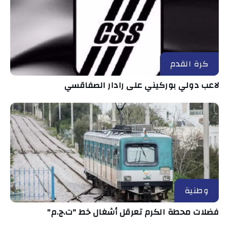
كرة القدم
لاعب دولي بوركيني على رادار الصفاقسي
وطنية
فضلات محطة الكرم تعرقل أشغال خط "ت.ج.م"