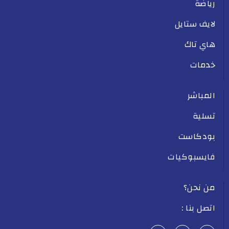
رياضة
لايف ستايل
هاي تاك
خدمات
المباشر
تسلية
بودكاست
فايسبوكيات
من نحن؟
اتصل بنا :