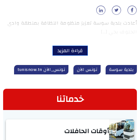
أعادت بلدية سوسة تعزيز منظومة النظافة بمنطقة وادي
الحلوف بحي […]
قراءة المزيد
بلدية سوسة
تونس الآن
تونس_الآن tunisnow.tn
خدماتنا
أوقات الحافلات