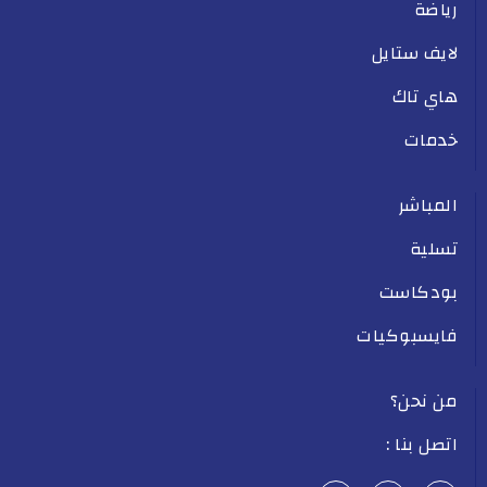
رياضة
لايف ستايل
هاي تاك
خدمات
المباشر
تسلية
بودكاست
فايسبوكيات
من نحن؟
اتصل بنا :