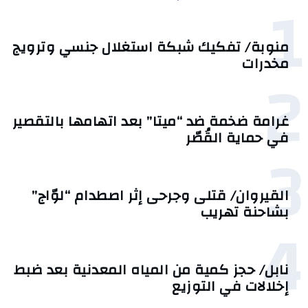
1
منوبة/ تفكيك شبكة استغلال جنسي وترويج
مخدرات
2
غرامة ضخمة ضد “ميتا” بعد اتهامها بالتقصير
في حماية القُصّر
3
القيروان/ قتلى وجرحى إثر اصطدام “لوّاج”
بشاحنة تهريب
4
نابل/ حجز كمية من المياه المعدنية بعد ضبط
إخلالات في التوزيع