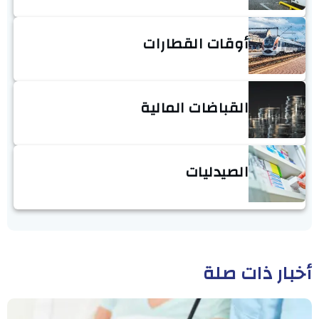
أوقات القطارات
القباضات المالية
الصيدليات
أخبار ذات صلة