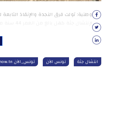
وطنية: تولت فرق النجدة والإنقاذ التابعة ل
لإنتشال جثة كهل بالغ من العمر 44 سنة من ماجل مياه
انتشال جثة
تونس الآن
تونس_الآن tunisnow.tn