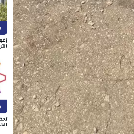
و
زغو
التر
و
تحذ
الحد