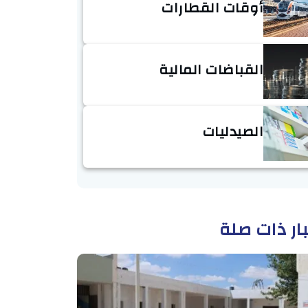
أوقات القطارات
القباضات المالية
الصيدليات
ار ذات صلة