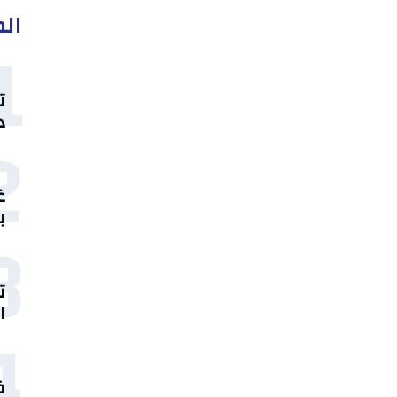
الم
1
ت
د
2
غ
ب
3
ت
ا
4
ق