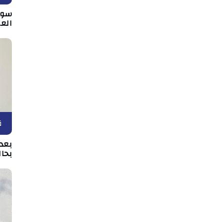
سوس
الع
ق
بعد 
بحال