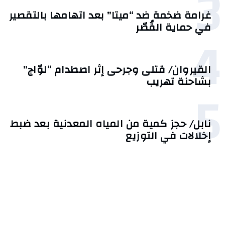
3
غرامة ضخمة ضد “ميتا” بعد اتهامها بالتقصير
في حماية القُصّر
4
القيروان/ قتلى وجرحى إثر اصطدام “لوّاج”
بشاحنة تهريب
5
نابل/ حجز كمية من المياه المعدنية بعد ضبط
إخلالات في التوزيع