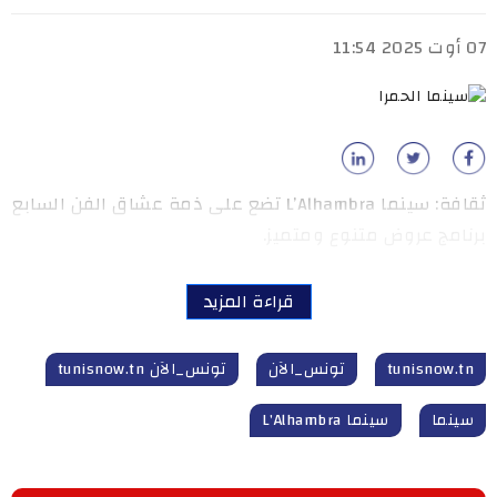
07 أوت 2025 11:54
ثقافة: سينما L’Alhambra تضع على ذمة عشاق الفن السابع
برنامج عروض متنوع ومتميز.
قراءة المزيد
tunisnow.tn
تونس_الآن
تونس_الآن tunisnow.tn
سينما
سينما L’Alhambra