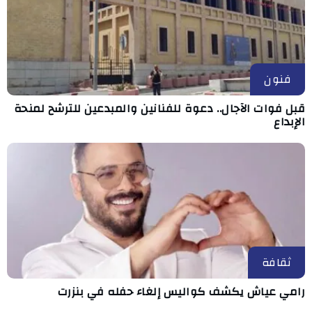
فنون
قبل فوات الآجال.. دعوة للفنانين والمبدعين للترشح لمنحة
الإبداع
ثقافة
رامي عياش يكشف كواليس إلغاء حفله في بنزرت