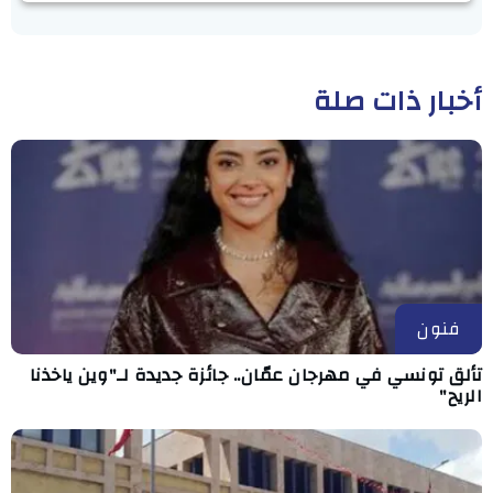
أخبار ذات صلة
فنون
تألق تونسي في مهرجان عمّان.. جائزة جديدة لـ"وين ياخذنا
الريح"