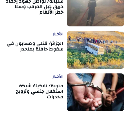
سليانة/ تواصل جهود إخماد
حريق جبل المرقب وسط
خطر الألغام
الأخبار
الجزائر/ قتلى ومصابون في
سقوط حافلة بمنحدر
الأخبار
منوبة/ تفكيك شبكة
استغلال جنسي وترويج
مخدرات