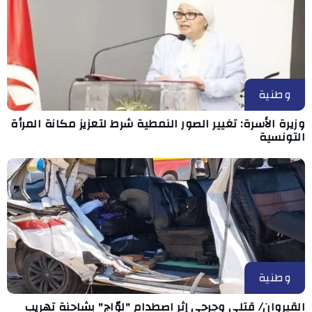
وطنية
وزيرة الأسرة: تغيير الصور النمطية شرط لتعزيز مكانة المرأة
التونسية
وطنية
القيروان/ قتلى وجرحى إثر اصطدام "لوّاج" بشاحنة تهريب