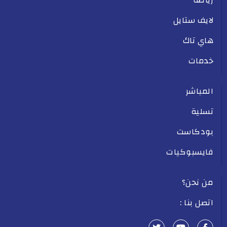
لايف ستايل
هاي تاك
خدمات
المباشر
تسلية
بودكاست
فايسبوكيات
من نحن؟
اتصل بنا :