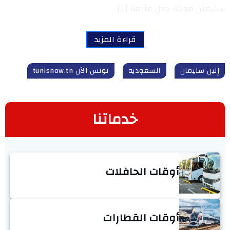
سليمان موجة جدل عارمة […]
قراءة المزيد
إلين سليمان
السعودية
تونس الآن tunisnow.tn
خدماتنا
أوقات الحافلات
أوقات القطارات