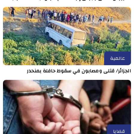
عالمية
الجزائر/ قتلى ومصابون في سقوط حافلة بمنحدر
قضايا