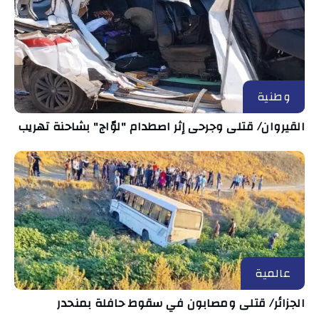
وطنية
القيروان/ قتلى وجرحى إثر اصطدام "لوّاج" بشاحنة تهريب
عالمية
الجزائر/ قتلى ومصابون في سقوط حافلة بمنحدر