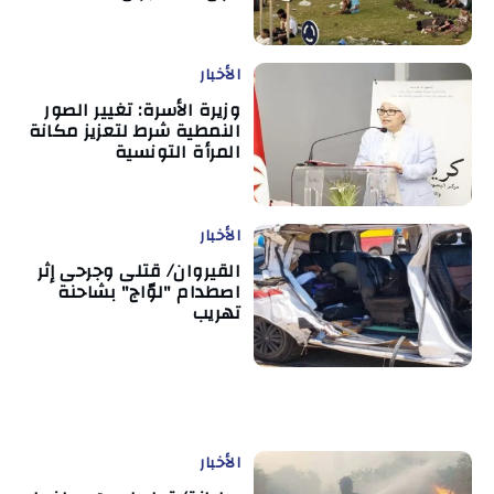
الأخبار
وزيرة الأسرة: تغيير الصور
النمطية شرط لتعزيز مكانة
المرأة التونسية
الأخبار
القيروان/ قتلى وجرحى إثر
اصطدام "لوّاج" بشاحنة
تهريب
الأخبار