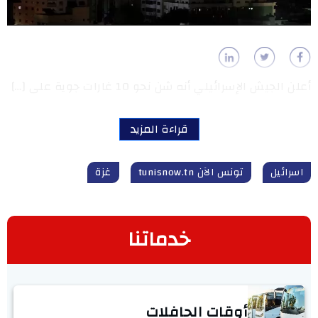
أعلن الجيش الإسرائيلي أنه شن نحو 10 غارات جوية على […]
قراءة المزيد
اسرائيل
تونس الآن tunisnow.tn
غزة
خدماتنا
أوقات الحافلات