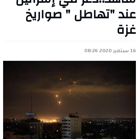
عند "تهاطل " صواريخ
غزة
16 سبتمبر 2020 08:26