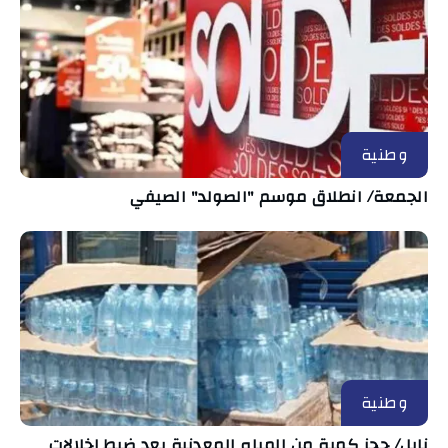
وطنية
الجمعة/ انطلاق موسم "الصولد" الصيفي
وطنية
نابل/ حجز كمية من المياه المعدنية بعد ضبط إخلالات