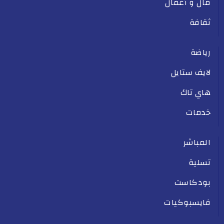
مال و أعمال
ثقافة
رياضة
لايف ستايل
هاي تاك
خدمات
المباشر
تسلية
بودكاست
فايسبوكيات