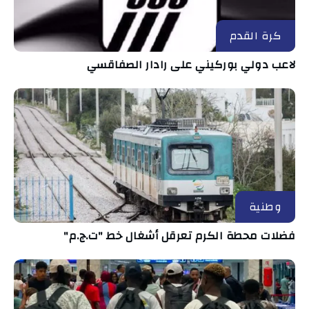
كرة القدم
لاعب دولي بوركيني على رادار الصفاقسي
وطنية
فضلات محطة الكرم تعرقل أشغال خط "ت.ج.م"