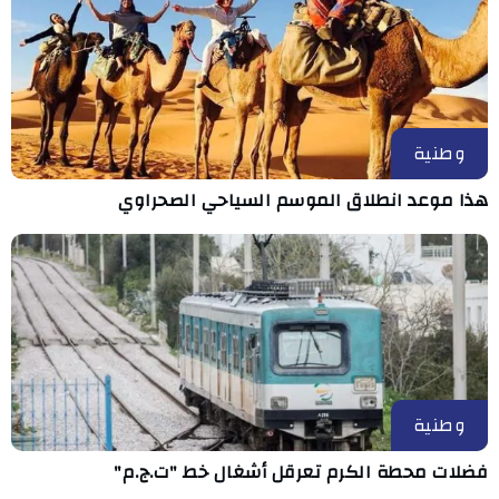
وطنية
هذا موعد انطلاق الموسم السياحي الصحراوي
وطنية
فضلات محطة الكرم تعرقل أشغال خط "ت.ج.م"