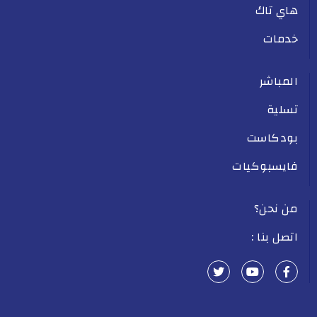
هاي تاك
خدمات
المباشر
تسلية
بودكاست
فايسبوكيات
من نحن؟
اتصل بنا :