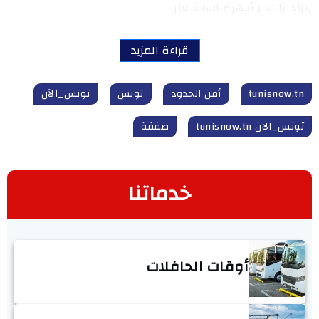
ورادارات، وأجهزة استشعار.
قراءة المزيد
tunisnow.tn
أمن الحدود
تونس
تونس_الآن
تونس_الآن tunisnow.tn
صفقة
خدماتنا
أوقات الحافلات