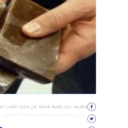
موانئ مدينة سوسة كانت معدّة للترويج.