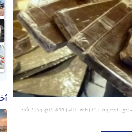
أخب
وطنية: حجز كمية هامة من مخدر القنب الهندي المعروف بـ"الزطلة" تناهز 400 كلغ، وذلك بأحد