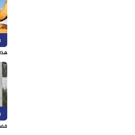
و
هذا
و
فضل