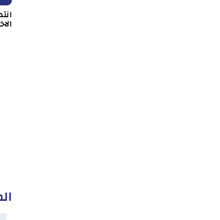
انت
الا
الم