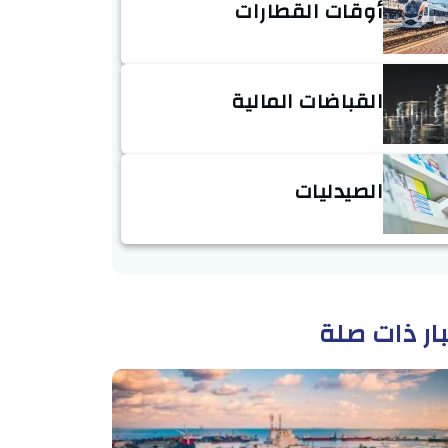
أوقات القطارات
القباضات المالية
الصيدليات
ار ذات صلة