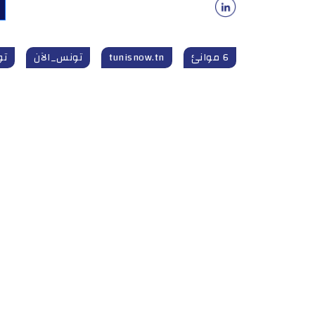
6 موانئ
tunisnow.tn
تونس_الآن
تون