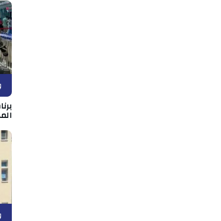
و
برن
المه
و