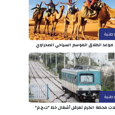
طنية
 موعد انطلاق الموسم السياحي الصحراوي
طنية
ات محطة الكرم تعرقل أشغال خط "ت.ج.م"